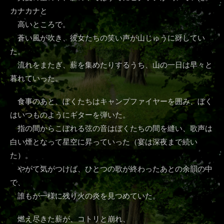
カナカナと
高いところで。
蒼い風が吹き、彼女たちの笑い声が山じゅうに谺してい
た。
流れをまたぎ、薪を集めたりするうち、山の一日は早々と
暮れていった。
食事のあと、ぼくたちはキャンプファイヤーを囲み、ぼく
はいつものようにギターを弾いた。
指の間からこぼれる弦の音はぼくたちの間を縫い、歌声は
白い煙となって星空に昇っていった（宴は深夜まで続い
た）。
やがて気がつけば、ひとつの歌が終わったあとの余韻の中
で、
誰もが一様に残り火の炎を見つめていた。
燃え尽きた薪が、コトリと崩れ、