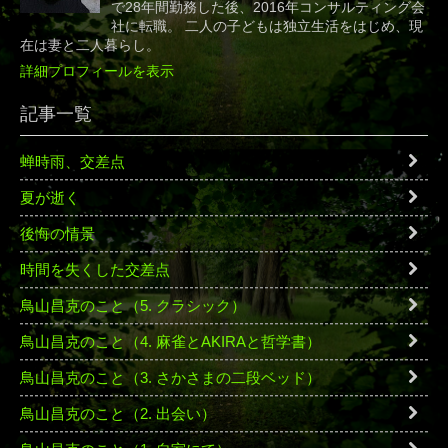
で28年間勤務した後、2016年コンサルティング会
社に転職。 二人の子どもは独立生活をはじめ、現
在は妻と二人暮らし。
詳細プロフィールを表示
記事一覧
蝉時雨、交差点
夏が逝く
後悔の情景
時間を失くした交差点
鳥山昌克のこと（5. クラシック）
鳥山昌克のこと（4. 麻雀とAKIRAと哲学書）
鳥山昌克のこと（3. さかさまの二段ベッド）
鳥山昌克のこと（2. 出会い）