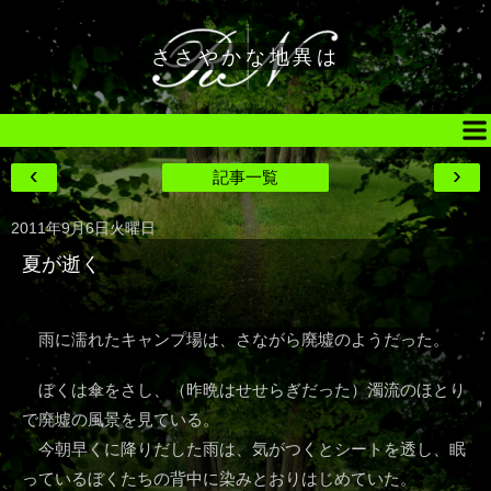
ささやかな地異は
‹
›
記事一覧
2011年9月6日火曜日
夏が逝く
雨に濡れたキャンプ場は、さながら廃墟のようだった。
ぼくは傘をさし、（昨晩はせせらぎだった）濁流のほとり
で廃墟の風景を見ている。
今朝早くに降りだした雨は、気がつくとシートを透し、眠
っているぼくたちの背中に染みとおりはじめていた。