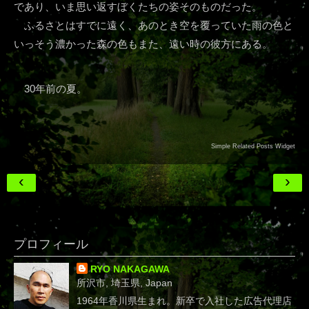
であり、いま思い返すぼくたちの姿そのものだった。
ふるさとはすでに遠く、あのとき空を覆っていた雨の色と
いっそう濃かった森の色もまた、遠い時の彼方にある。
30年前の夏。
Simple Related Posts Widget
‹
›
プロフィール
RYO NAKAGAWA
所沢市, 埼玉県, Japan
1964年香川県生まれ。新卒で入社した広告代理店