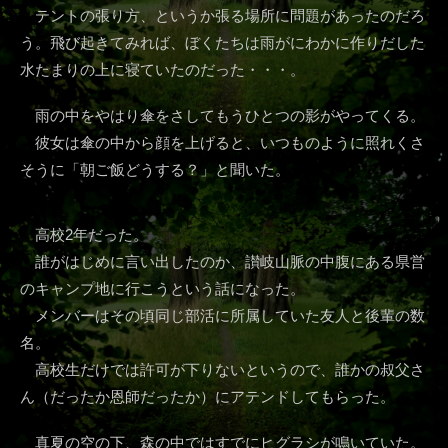
テントの張り方、というか張る場所に問題があったのだろ
う。飛び起きてみれば、ぼくたちは雨がにわかに作りだした
水たまりの上に寝ていたのだった・・・。
雨の中をやはり傘をさしてもうひとつの影がやってくる。
彼女は傘の中から顔を上げると、いつものように照れくさ
そうに「朝ご飯どうする？」と聞いた。
高校2年だった。
誰がはじめに言い出したのか、讃岐山脈の中腹にある県営
のキャンプ地に行こうという話になった。
メンバーはその頃同じ部活に所属していた友人と後輩の数
名。
高校生だけでは許可が下りないというので、誰かの叔父さ
ん（だったか恩師だったか）にアテンドしてもらった。
真夏の空の下、森の中ではすでにヒグラシが鳴いていた。